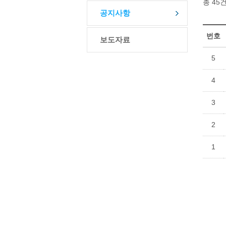
총 45
공지사항
번호
보도자료
5
4
3
2
1