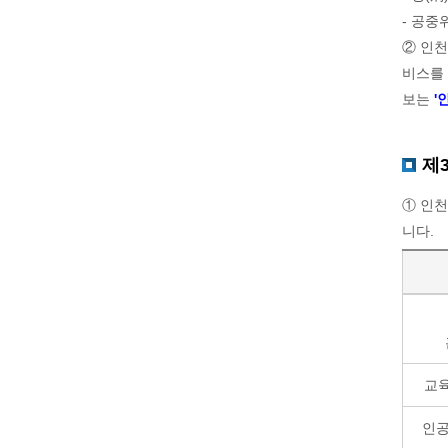
- 공중
② 인천
비스를 
보는
'
제
① 인
니다.
교
인공