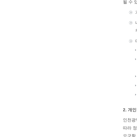
될 수 
2. 개
인천광
따라 정
요구할 