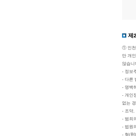
제
① 인
만 개인
않습니
- 정보
- 다른
- 명백
- 개인
없는 
- 조약
- 범죄
- 법원
- 형(