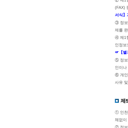
(FAX
서식】
③ 정
제를 
④ 제1
인정보
☞【별
⑤ 정
인이나
⑥ 개인
사유 및
제
① 인
체없이
② 정