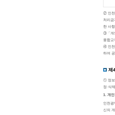
② 인
처리금지
한 사
③「개인
융합교
④ 인
하여 
제
① 정보
정·삭제
1. 개
인천광
신의 개