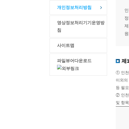
개인정보처리방침
인
정
영상정보처리기기운영방
제
침
원
사이트맵
파일뷰어다운로드
제
① 인
이외의
등 필요
② 인
및 항목