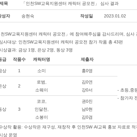
제목
「인천SW교육지원센터 캐릭터 공모전」 심사 결과
작성자
송현숙
작성일
2023.01.02
천SW교육지원센터 캐릭터 공모전」에 참여해주심을 감사드리며, 심사 
 심사대상: 인천SW교육지원센터 캐릭터 공모전 참가 작품 총 43편
 시상결과: 금상 1명, 은상 2명, 동상 3명
등급
작품수
캐릭터명
제출자
금상
1
소미
홍0영
로범,
김0연
은상
2
소웨이
강0서
- 초등,중
- 참가자
코코,
권0진
동상
3
인달천,
남0현
소봉이
김0겸
 수상작 활용: 수상작은 재구성, 재창작 후 인천SW·AI교육 홍보 자료로 적
 시상 운영