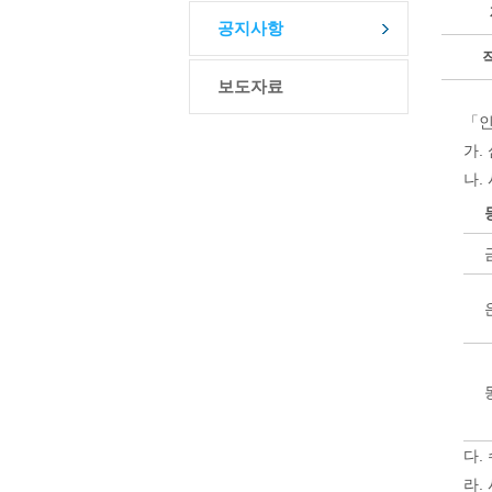
공지사항
보도자료
「인
가.
나.
다.
라.