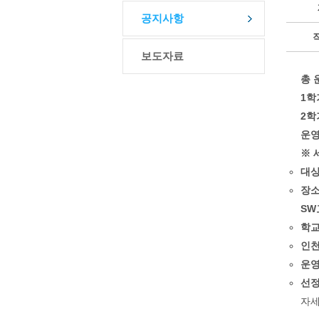
공지사항
보도자료
총 운
1학기
2학기
운영
※ 
대상
장소
SW
학교
인천
운영
선정
자세